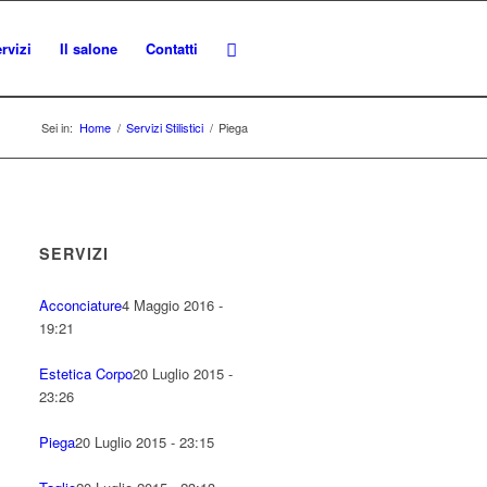
rvizi
Il salone
Contatti
Sei in:
Home
/
Servizi Stilistici
/
Piega
SERVIZI
Acconciature
4 Maggio 2016 -
19:21
Estetica Corpo
20 Luglio 2015 -
23:26
Piega
20 Luglio 2015 - 23:15