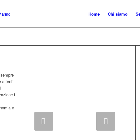
Home
Chi siamo
Se
a sempre
 attenti
i
razione i
onomia e
Succ