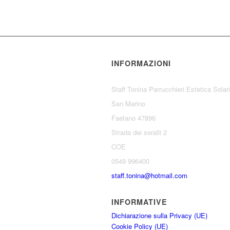
INFORMAZIONI
Staff Tonina Parrucchieri Estetica Sola
San Marino
Faetano 47896
Strada dei seralli 2
COE
0549 996400
staff.tonina@hotmail.com
INFORMATIVE
Dichiarazione sulla Privacy (UE)
Cookie Policy (UE)