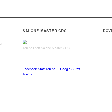
SALONE MASTER CDC
DOV
rium
Tonina Staff Salone Master CDC
Facebook Staff Tonina
- -
Google+ Staff
Tonina